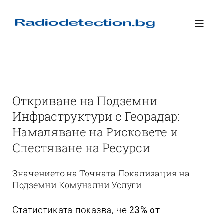
Skip
to
Toggl
content
Navig
Продукти
Услуга Заснемане с Георадар
Откриване на Подземни
Инфраструктури с Георадар:
GNSS и RTK GPS
Намаляване на Рисковете и
Спестяване на Ресурси
Цени на георадари
Значението на Точната Локализация на
Подземни Комунални Услуги
Контакт
Статистиката показва, че
23% от