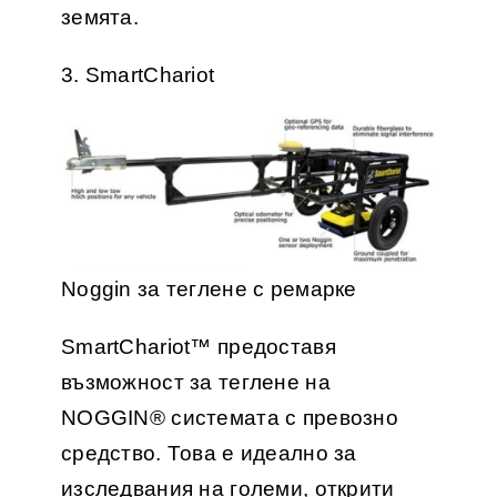
земята.
3. SmartChariot
Noggin за теглене с ремарке
SmartChariot™ предоставя
възможност за теглене на
NOGGIN® системата с превозно
средство. Това е идеално за
изследвания на големи, открити