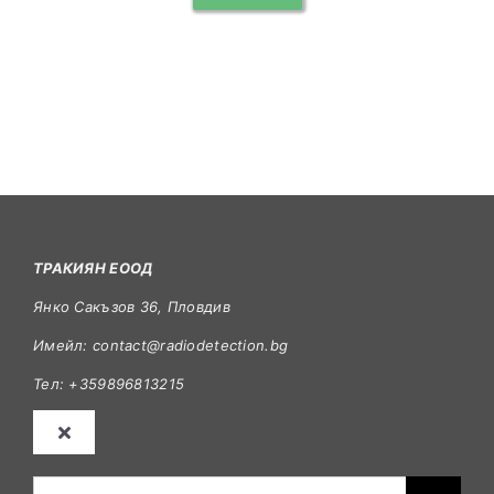
ТРАКИЯН ЕООД
Янко Сакъзов 36, Пловдив
Имейл: contact@radiodetection.bg
Тел: +359896813215
Toggle
Navigation
Георадар в земеделието
Търсене