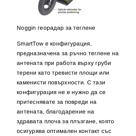
Noggin георадар за теглене
SmartTow е конфигурация,
предназначена за ръчно теглене на
антената при работа върху груби
терени като тревисти площи или
каменисти повърхности. С тази
конфигурация не е нужно да се
притеснявате за повреди на
антената, благодарение на
здравата плоча за плъзгане, която
осигурява оптимален контакт със