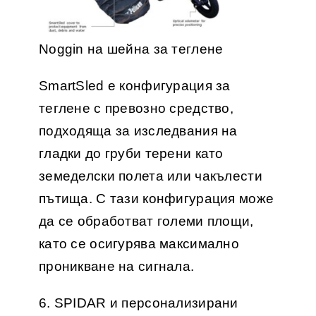
Noggin на шейна за теглене
SmartSled е конфигурация за
теглене с превозно средство,
подходяща за изследвания на
гладки до груби терени като
земеделски полета или чакълести
пътища. С тази конфигурация може
да се обработват големи площи,
като се осигурява максимално
проникване на сигнала.
6. SPIDAR и персонализирани